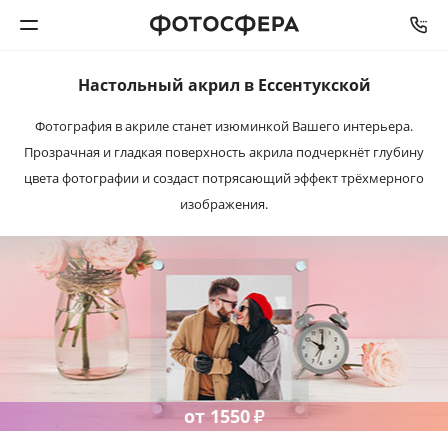
Настольный акрил
в Ессентукской
Печать фото
Фотография в акриле станет изюминкой Вашего интерьера.
Прозрачная и гладкая поверхность акрила подчеркнёт глубину
Фотокниги
цвета фотографии и создаст потрясающий эффект трёхмерного
изображения.
Календари
Интерьерная печать
Фотоподарки
Багетная мастерская
от 1550
₽
Полиграфия