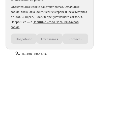
Обязательные cookie работают всегда. Остальные
cookie, включая аналитические (сервис Яндекс.Метрика
от ООО «Яндекс», Россия), требуют вашего согласия.
Подробнее — в
Политике использования файлов
cookie
.
Подробнее
Отказаться
Согласен
Контакты
8 (800) 500-11-36
Задать вопрос поддержке
Доставка и оплата
Помощь
Оплата онлайн
Политика обработки
персональных данных
Адреса салонов
Блог