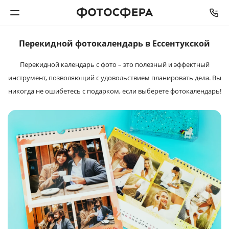
Перекидной фотокалендарь в Ессентукской
Печать фото
Перекидной календарь с фото – это полезный и эффектный
инструмент, позволяющий с удовольствием планировать дела. Вы
Фотокниги
никогда не ошибетесь с подарком, если выберете фотокалендарь!
Календари
Интерьерная печать
Фотоподарки
Багетная мастерская
Полиграфия