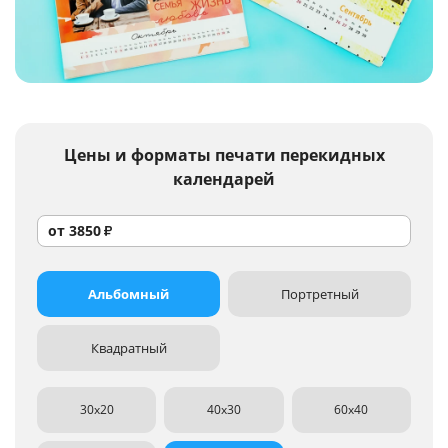
Услуги и сервис
Магазин
Цены и форматы
печати перекидных
календарей
от
3850
₽
Альбомный
Портретный
Квадратный
30x20
40x30
60x40