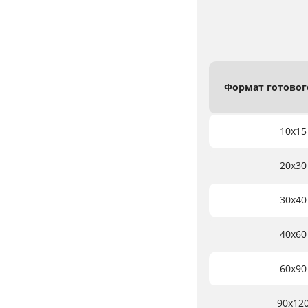
Формат
готово
10х15
20х30
30х40
40х60
60х90
90х12