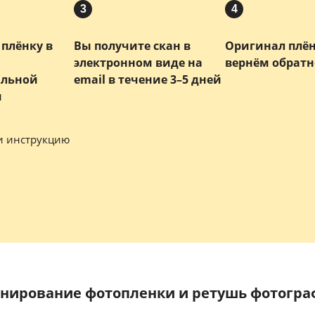
3
4
плёнку в
Вы получите скан в
Оригинал плё
электронном виде на
вернём обратн
альной
email в течение 3–5 дней
и
и инструкцию
нирование фотопленки и ретушь фотогр