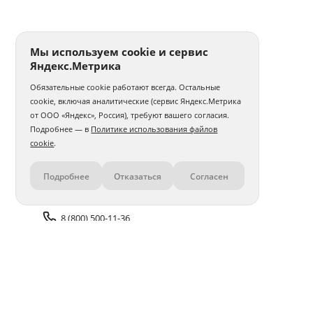
Мы используем cookie и сервис
Яндекс.Метрика
Обязательные cookie работают всегда. Остальные
cookie, включая аналитические (сервис Яндекс.Метрика
от ООО «Яндекс», Россия), требуют вашего согласия.
Подробнее — в
Политике использования файлов
cookie
.
Подробнее
Отказаться
Согласен
Контакты
8 (800) 500-11-36
Задать вопрос поддержке
Доставка и оплата
Помощь
Оплата онлайн
Политика обработки