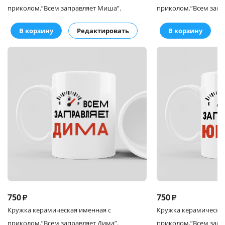
приколом.
”Всем заправляет Миша”.
приколом.
”Всем запр
В корзину
Редактировать
В корзину
750
750
₽
₽
Кружка
керамическая именная с
Кружка
керамическая
приколом.
”Всем заправляет Дима”.
приколом.
”Всем запр