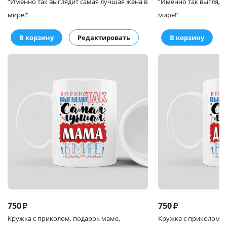
“Именно так выглядит самая лучшая жена в
“Именно так выгляди
мире!”
мире!”
В корзину
Редактировать
В корзину
750
750
₽
₽
Кружка
с приколом, подарок маме.
Кружка
с приколом, 