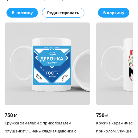
В корзину
Редактировать
В корзину
750
750
₽
₽
Кружка
хамелеон с приколом мем
Кружка
керамическая
“сгущёнка”.
”Очень сладкая девочка с
приколом.
”Лучше ма