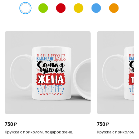
750
750
₽
₽
Кружка
с приколом, подарок жене.
Кружка
с приколом, 