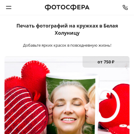
Печать фотографий
на кружках в Белая
Печать фото
Холуницу
Добавьте ярких красок в повседневную жизнь!
Фотокниги
Календари
от 750
₽
Интерьерная печать
Фотоподарки
Багетная мастерская
Полиграфия