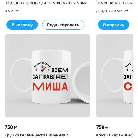
“Именно так выглядит самая лучшая мама
“Именно так выгляди
в мире!”
девушка в мире!”
В корзину
Редактировать
В корзину
750
750
₽
₽
Кружка
керамическая именная с
Кружка
керамическая