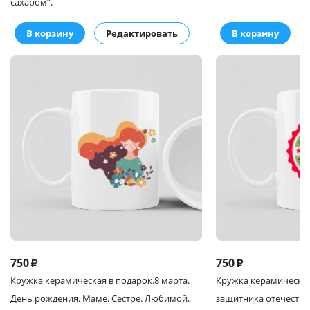
сахаром”.
В корзину
Редактировать
В корзину
750
750
₽
₽
Кружка
керамическая в подарок.
8 марта.
Кружка
керамическая
День рождения. Маме. Сестре. Любимой.
защитника отечества