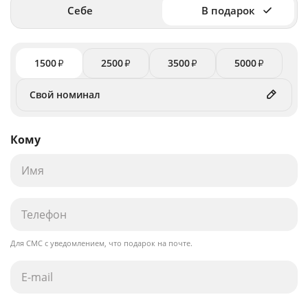
Себе
В подарок
1500
2500
3500
5000
₽
₽
₽
₽
Кому
Для СМС с уведомлением, что подарок на почте.