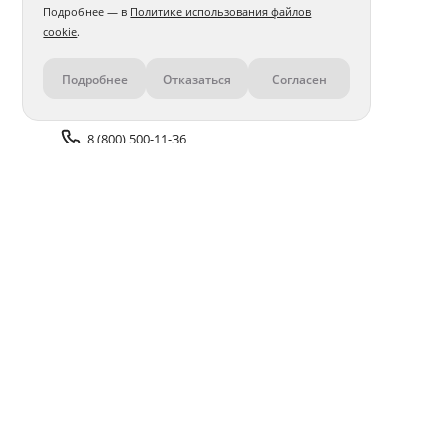
Подробнее — в
Политике использования файлов
cookie
.
Подробнее
Отказаться
Согласен
Контакты
8 (800) 500-11-36
Задать вопрос поддержке
Доставка и оплата
Помощь
Оплата онлайн
Политика обработки
персональных данных
Адреса салонов
Блог
ПОЛУЧАЙТЕ БОНУСЫ В ПРИЛОЖЕНИИ «ФОТОСФЕРА»