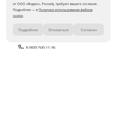
от ООО «Яндекс», Россия), требуют вашего согласия.
Подробнее — в
Политике использования файлов
cookie
.
Подробнее
Отказаться
Согласен
Контакты
8 (800) 500-11-36
Задать вопрос поддержке
Доставка и оплата
Помощь
Оплата онлайн
Политика обработки
персональных данных
Адреса салонов
Блог
ПОЛУЧАЙТЕ БОНУСЫ В ПРИЛОЖЕНИИ «ФОТОСФЕРА»