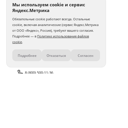
Мы используем cookie и сервис
Яндекс.Метрика
Обязательные cookie работают всегда. Остальные
cookie, включая аналитические (сервис Яндекс.Метрика
от ООО «Яндекс», Россия), требуют вашего согласия.
Подробнее — в
Политике использования файлов
cookie
.
Подробнее
Отказаться
Согласен
Контакты
8 (800) 500-11-36
Задать вопрос поддержке
Доставка и оплата
Помощь
Оплата онлайн
Политика обработки
персональных данных
Адреса салонов