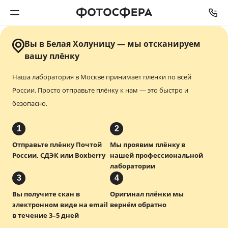
Вы в Белая Холуницу — мы отсканируем
Печать фото
вашу плёнку
Наша лаборатория в Москве принимает плёнки по всей
Фотокниги
России.
Просто отправьте плёнку к нам — это быстро и
безопасно.
Календари
1
2
Интерьерная печать
Отправьте плёнку Почтой
Мы проявим плёнку в
России, СДЭК или Boxberry
нашей профессиональной
Фотоподарки
лаборатории
3
4
Багетная мастерская
Вы получите скан в
Оригинал плёнки мы
электронном виде на email
вернём обратно
Полиграфия
в течение 3–5 дней