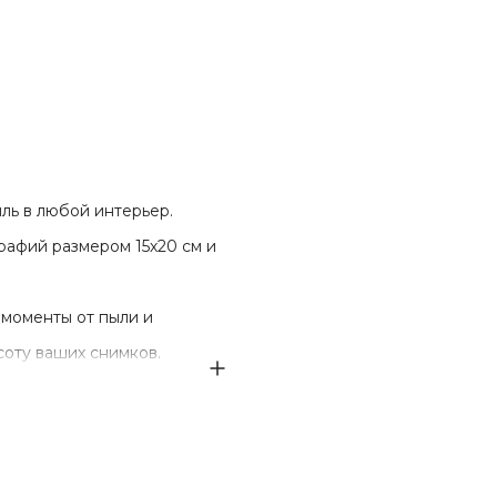
ль в любой интерьер.
афий размером 15х20 см и
 моменты от пыли и
оту ваших снимков.
 горизонтальном формате,
юбое пространство.