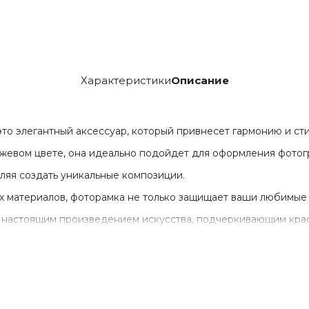
Характеристики
Описание
о элегантный аксессуар, который привнесет гармонию и сти
евом цвете, она идеально подойдет для оформления фотогр
оляя создать уникальные композиции.
х материалов, фоторамка не только защищает ваши любимые
 настоящим произведением искусства, подчеркивающим крас
 позволяет легко разместить ее как в вертикальном, так и в
ым решением для стен в гостиной, спальне или офисе.
м подарком для близких и друзей, добавляя уют и тепло в л
аниям заиграть новыми красками.