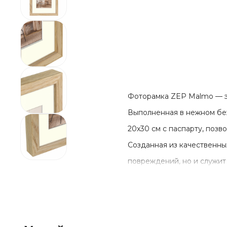
Фоторамка ZEP Malmo — эт
Выполненная в нежном беж
20х30 см с паспарту, позв
Созданная из качественны
повреждений, но и служит
Удобная система крепления
что делает ее универсальн
ZEP Malmo станет чудесны
Позвольте своим воспомин