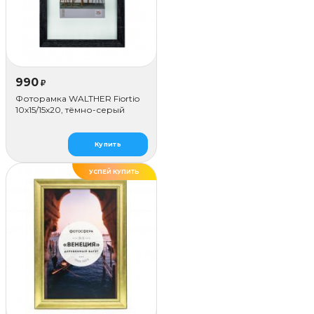
990
₽
Фоторамка WALTHER Fiortio
10x15/15х20, тёмно-серый
Купить
УСПЕЙ КУПИТЬ
ДЕЛАЕМ САМИ