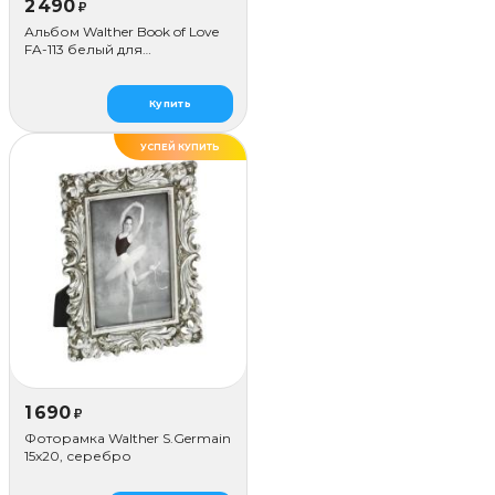
2 490
₽
Альбом Walther Book of Love
FA-113 белый для
наклеивания (50 стр.)
Купить
УСПЕЙ КУПИТЬ
1 690
₽
Фоторамка Walther S.Germain
15x20, серебро