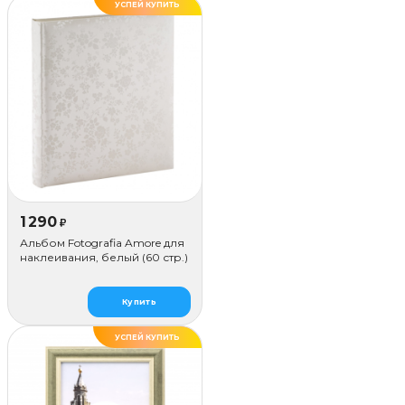
УСПЕЙ КУПИТЬ
1 290
₽
Альбом Fotografia Amore для
наклеивания, белый (60 стр.)
Купить
УСПЕЙ КУПИТЬ
ДЕЛАЕМ САМИ