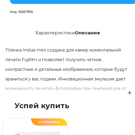
Код:
16567816
Характеристики
Описание
Плёнка Instax mini создана для камер моментальной
печати Fujifilm и позволяет получить четкие,
контрастные и детальные изображения, которые будут
храниться у вас годами. Инновационная эмульсия дает
возможность печатать фотографии при температуре от
-5 °C до +40 °C. Картридж с пленкой без труда
Успей купить
заправляется в камеру и подходит для разных моделей
устройств. Классическую белую рамку снимка можно
УСПЕЙ КУПИТЬ
использовать, чтобы оставить на память трогательную