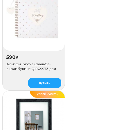
надпись или нужную информацию. Качество пленки
обеспечивает яркость цвета и хорошую передачу
естественных тонов, благодаря чему фотографии
выглядят великолепно.
Размер фотопленки - 54х86 мм
Размер снимка - 46х62 мм
590
₽
Альбом Innova Свадьба-
скрапбукинг Q1909973 для
наклеивания (50 стр.)
Купить
УСПЕЙ КУПИТЬ