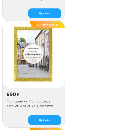
Купить
УСПЕЙ КУПИТЬ
ДЕЛАЕМ САМИ
690
₽
Фоторамка Фотосфера
Хельсинки 20x30, золото
Купить