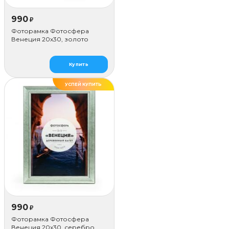
990
₽
Фоторамка Фотосфера
Венеция 20x30, золото
Купить
УСПЕЙ КУПИТЬ
ДЕЛАЕМ САМИ
990
₽
Фоторамка Фотосфера
Венеция 20x30, серебро