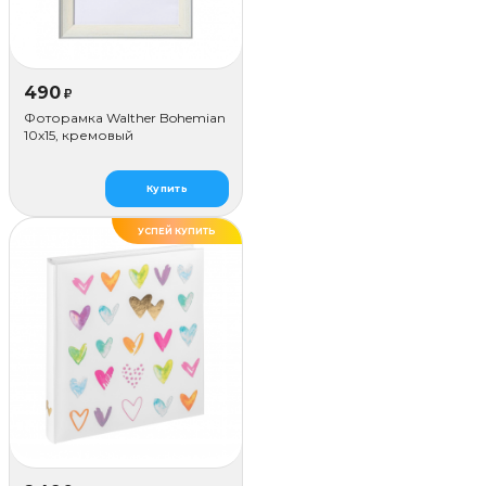
490
₽
Фоторамка Walther Bohemian
10x15, кремовый
Купить
УСПЕЙ КУПИТЬ