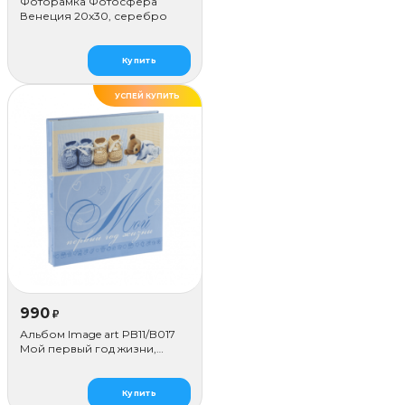
Фоторамка Фотосфера
Венеция 20x30, серебро
Купить
УСПЕЙ КУПИТЬ
990
₽
Альбом Image art PB11/B017
Мой первый год жизни,
голубой
Купить