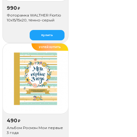
990
₽
Фоторамка WALTHER Fiortio
10x15/15х20, тёмно-серый
Купить
УСПЕЙ КУПИТЬ
490
₽
Альбом Росмэн Мои первые
3 года