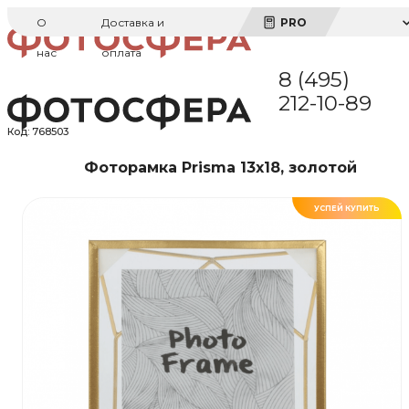
О
Доставка и
PRO
нас
оплата
8 (495)
212-10-89
Код:
768503
Фоторамка Prisma 13х18, золотой
УСПЕЙ КУПИТЬ