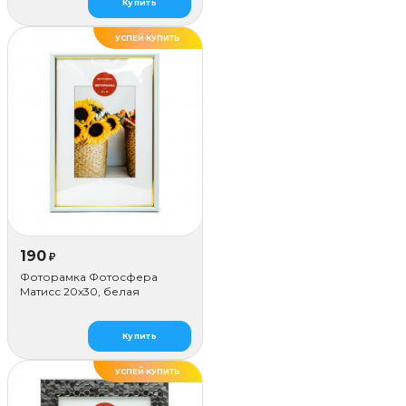
Купить
УСПЕЙ КУПИТЬ
ДЕЛАЕМ САМИ
190
₽
Фоторамка Фотосфера
Матисс 20x30, белая
Купить
УСПЕЙ КУПИТЬ