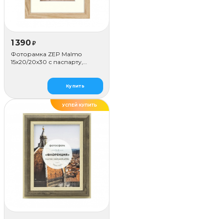
1 390
₽
Фоторамка ZEP Malmo
15х20/20х30 с паспарту,
бежевая
Купить
УСПЕЙ КУПИТЬ
ДЕЛАЕМ САМИ