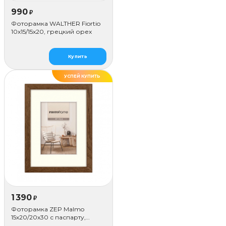
990
₽
Фоторамка WALTHER Fiortio
10x15/15х20, грецкий орех
Купить
УСПЕЙ КУПИТЬ
1 390
₽
Фоторамка ZEP Malmo
15х20/20х30 с паспарту,
коричневая