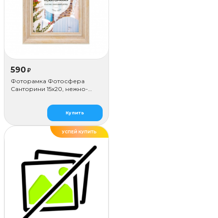
590
₽
Фоторамка Фотосфера
Санторини 15x20, нежно-
розовая
Купить
УСПЕЙ КУПИТЬ