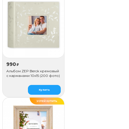
990
₽
Альбом ZEP Berck кремовый
с карманами 10x15 (200 фото)
Купить
УСПЕЙ КУПИТЬ
ДЕЛАЕМ САМИ