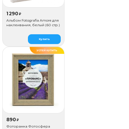
1 290
₽
Альбом Fotografia Amore для
наклеивания, белый (60 стр.)
Купить
УСПЕЙ КУПИТЬ
ДЕЛАЕМ САМИ
890
₽
Фоторамка Фотосфера