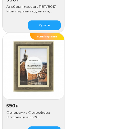
₽
Альбом Image art PB11/B017
Мой первый год жизни,
голубой
Купить
УСПЕЙ КУПИТЬ
ДЕЛАЕМ САМИ
590
₽
Фоторамка Фотосфера
Флоренция 15x20,
коричневая