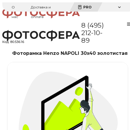
О
Доставка и
PRO
нас
оплата
8 (495)
212-10-
89
Код:
80.536.16
Фоторамка Henzo NAPOLI 30x40 золотистая