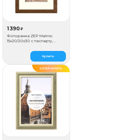
1 390
₽
Фоторамка ZEP Malmo
15х20/20х30 с паспарту,
коричневая
Купить
УСПЕЙ КУПИТЬ
ДЕЛАЕМ САМИ