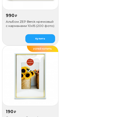
990
₽
Альбом ZEP Berck кремовый
с карманами 10x15 (200 фото)
Купить
УСПЕЙ КУПИТЬ
ДЕЛАЕМ САМИ
190
₽