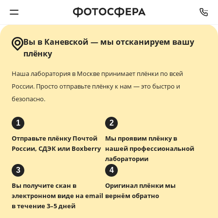
Вы в Каневской — мы отсканируем вашу
Печать фото
плёнку
Наша лаборатория в Москве принимает плёнки по всей
Фотокниги
России.
Просто отправьте плёнку к нам — это быстро и
безопасно.
Календари
1
2
Интерьерная печать
Отправьте плёнку Почтой
Мы проявим плёнку в
России, СДЭК или Boxberry
нашей профессиональной
Фотоподарки
лаборатории
3
4
Багетная мастерская
Вы получите скан в
Оригинал плёнки мы
электронном виде на email
вернём обратно
Полиграфия
в течение 3–5 дней