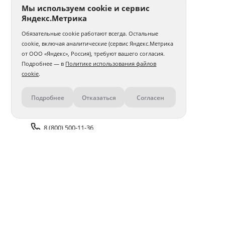
Мы используем cookie и сервис
Яндекс.Метрика
Обязательные cookie работают всегда. Остальные
cookie, включая аналитические (сервис Яндекс.Метрика
от ООО «Яндекс», Россия), требуют вашего согласия.
Подробнее — в
Политике использования файлов
cookie
.
Подробнее
Отказаться
Согласен
Контакты
8 (800) 500-11-36
Задать вопрос поддержке
Доставка и оплата
Помощь
Оплата онлайн
Политика обработки
персональных данных
Адреса салонов