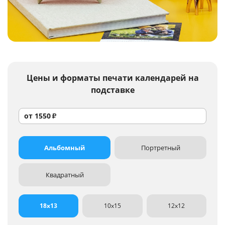
Услуги и сервис
Магазин
Цены и форматы
печати календарей на
подставке
от
1550
₽
Альбомный
Портретный
Квадратный
18x13
10x15
12x12