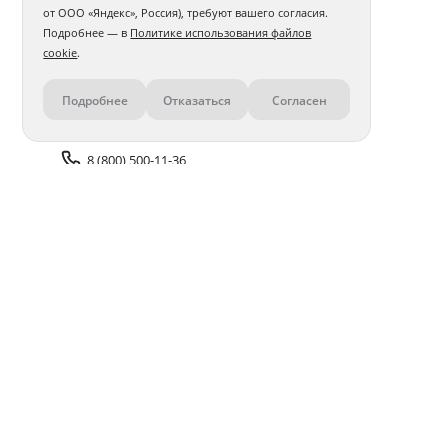
от ООО «Яндекс», Россия), требуют вашего согласия.
Подробнее — в
Политике использования файлов
cookie
.
Подробнее
Отказаться
Согласен
Контакты
8 (800) 500-11-36
Задать вопрос поддержке
Доставка и оплата
Помощь
Оплата онлайн
Политика обработки
персональных данных
Адреса салонов
Блог
ПОЛУЧАЙТЕ БОНУСЫ В ПРИЛОЖЕНИИ «ФОТОСФЕРА»