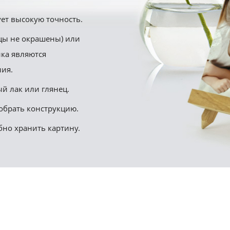
ет высокую точность.
цы не окрашены) или
ика являются
ия.
й лак или глянец.
обрать конструкцию.
бно хранить картину.