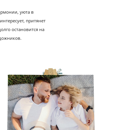
армонии, уюта в
интересует, притянет
олго остановится на
дожников.