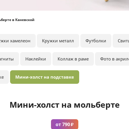
берте в Каневской
ужки хамелеон
Кружки металл
Футболки
Свит
агниты
Наклейки
Коллаж в раме
Фото в акрил
ке
Мини-холст на подставке
Мини-холст на мольберте
от 790
₽