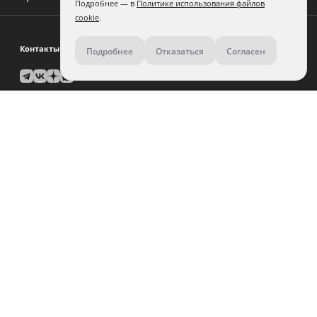
Подробнее — в
Политике использования файлов
cookie
.
Контакты
Подробнее
Отказаться
Согласен
8 (800) 500-11-36
Задать вопрос поддержке
Помощь по дизайну:
связаться
Юр. лицам и крупным заказчикам:
связаться
Города предоставления услуг
Каневская