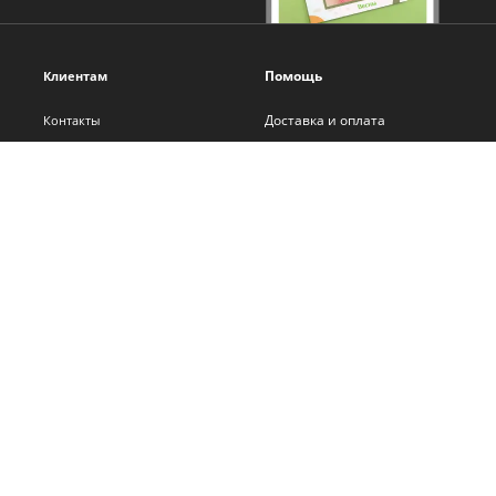
Помощь
Клиентам
Доставка и оплата
Контакты
Оплата онлайн
О нас
Помощь
Новости
Политика обработки
Блог
персональных данных
Франшиза
Самостоятельная вёрстка
Сотрудничество
Бонусная программа
Вакансии
Карта сайта
Адреса салонов
Версия для терминалов