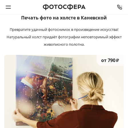
СРОК ИЗГОТОВЛЕНИЯ
ОТ
3
ДО
5
РАБОЧИХ ДНЕЙ
Печать фото на холсте
в Каневской
Печать фото
Превратите удачный фотоснимок в произведение искусства!
Натуральный холст придаёт фотографии неповторимый эффект
Фотокниги
живописного полотна.
Календари
от 790
₽
Интерьерная печать
Фотоподарки
Багетная мастерская
Полиграфия