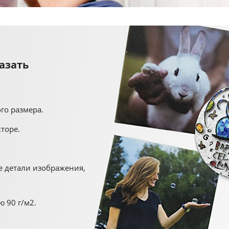
азать
го размера.
торе.
е детали изображения,
 90 г/м2.