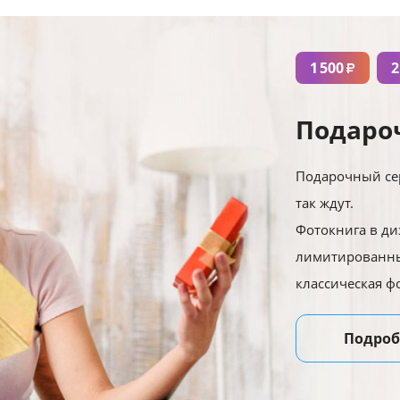
1 500
2
₽
Подаро
Подарочный сер
так ждут.
Фотокнига в ди
лимитированны
классическая ф
Подроб