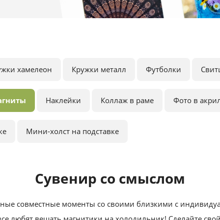
ужки хамелеон
Кружки металл
Футболки
Свит
агниты
Наклейки
Коллаж в раме
Фото в акри
ке
Мини-холст на подставке
Сувенир со смыслом
сные совместные моменты со своими близкими с индивиду
все любят вешать магнитики на холодильник! Сделайте сво