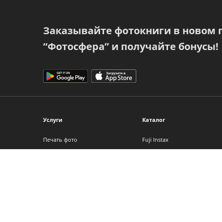
Заказывайте фотокниги в новом
“Фотосфера” и получайте бонусы!
Услуги
Каталог
Печать фото
Fuji Instax
Фотокниги
Фотоальбомы
Фото на холсте
Фоторамки
Интерьерная печать
Фотопленка
Фотоподарки
Детские фотоаппараты
Календари
Аксессуары