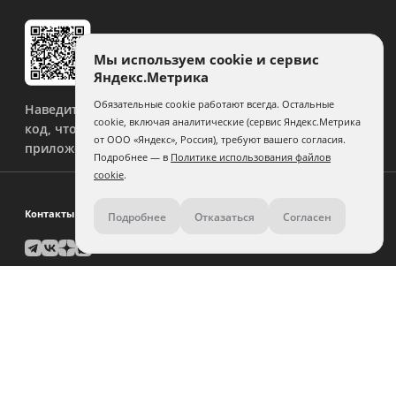
Мы используем cookie и сервис
Яндекс.Метрика
Обязательные cookie работают всегда. Остальные
Наведите камеру на QR-
cookie, включая аналитические (сервис Яндекс.Метрика
код, чтобы скачать
от ООО «Яндекс», Россия), требуют вашего согласия.
приложение.
Подробнее — в
Политике использования файлов
cookie
.
Контакты
Подробнее
Отказаться
Согласен
8 (800) 500-11-36
Задать вопрос поддержке
Помощь по дизайну:
связаться
Юр. лицам и крупным заказчикам:
связаться