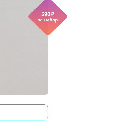
590
₽
за набор