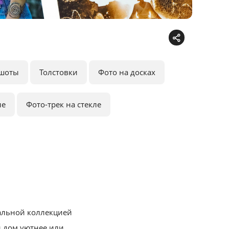
шоты
Толстовки
Фото на досках
ле
Фото-трек на стекле
альной коллекцией
й дом уютнее или