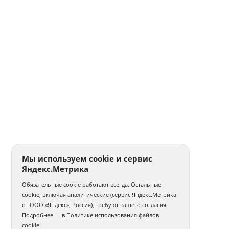
Печать на женских футболках
Печать на мужских футболках
Оптовая печать на футболках
Свитшоты с логотипом
Именные свитшоты
Печать на цветной кружке
Печать на белых кружках
Печать на кружках оптом
Сублимационная печать на кружках
Печать на эмалированных кружках
Печать на чёрных кружках
Печать наклеек на пленке
Мы используем cookie и сервис
Яндекс.Метрика
Печать наклеек А4
Печать круглых наклеек
Обязательные cookie работают всегда. Остальные
Печать самоклеющихся этикеток
cookie, включая аналитические (сервис Яндекс.Метрика
от ООО «Яндекс», Россия), требуют вашего согласия.
Печать на виниловых магнитах
Подробнее — в
Политике использования файлов
cookie
.