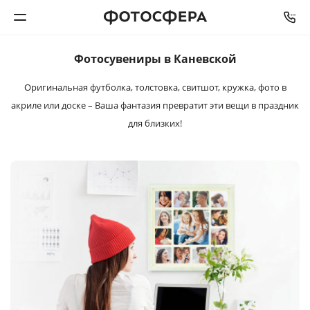
Фотосувениры в Каневской
Печать фото
Оригинальная футболка, толстовка, свитшот, кружка, фото в
акриле
или доске – Ваша фантазия превратит эти вещи
в праздник
Фотокниги
для близких!
Календари
Интерьерная печать
Фотоподарки
Багетная мастерская
Полиграфия