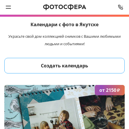
СРОК ИЗГОТОВЛЕНИЯ
3
РАБОЧИХ ДНЯ
Календари
с фото в Якутске
Печать фото
Украсьте свой дом коллекцией снимков
с Вашими любимыми
людьми и событиями!
Фотокниги
Календари
Создать календарь
Интерьерная печать
от 2150
Фотоподарки
₽
Багетная мастерская
Полиграфия