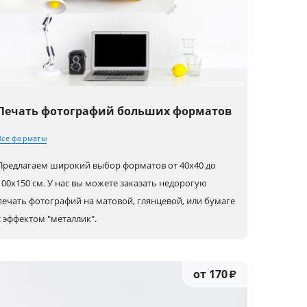
Печать фотографий больших форматов
Все форматы
Предлагаем широкий выбор форматов от 40х40 до
40x40
60x50
90x50
100х150 см. У нас вы можете заказать недорогую
печать фотографий на матовой, глянцевой, или бумаге
50x40
80x80
100x70
с эффектом "металлик".
50x50
50x70
100x100
60x40 (А2)
50x75
150x100
от 170
₽
60x60
80x60 (А1)