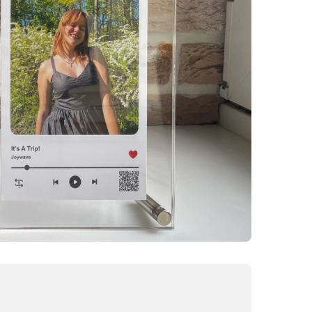
60x50
40x40
120x40
70x50
50x50
75x50
60x60