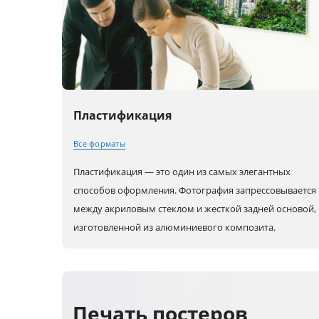
Пластификация
Все форматы
Пластификация — это один из самых элегантных
30x20 (А4)
80x60 (А1)
80x80
способов оформления. Фотография запрессовывается
между акриловым стеклом и жесткой задней основой,
изготовленной из алюминиевого композита.
40x30 (А3)
90x60
100x10
45x30
100x70
60x30
Печать постеров
50x40
120x80
90x30