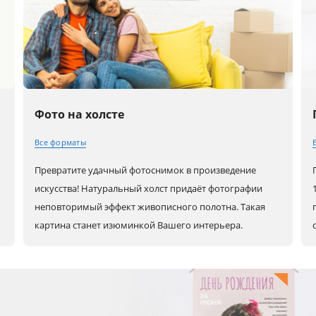
Фото на холсте
Все форматы
Превратите удачный фотоснимок в произведение
30x20 (А4)
80x60 (А1)
80x80
искусства! Натуральный холст придаёт фотографии
неповторимый эффект живописного полотна. Такая
картина станет изюминкой Вашего интерьера.
0
40x30 (А3)
90x60
100x100
45x30
100x70
60x30
50x40
120x80
90x30