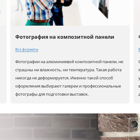
Фотография на композитной панели
Все форматы
Фотографии на алюминиевой композитной панели, не
30x20 (A4)
80x60 (A1)
80x80
страшны ни влажность, ни температура. Такая работа
никогда не деформируется. Именно такой способ
оформления выбирают галереи и профессиональные
40x30 (A3)
90x60
100x100
фотографы для подготовки выставок.
45x30
100x70
60x30
50x40
120x80
90x30
60x40 (A2)
30x30
80x40