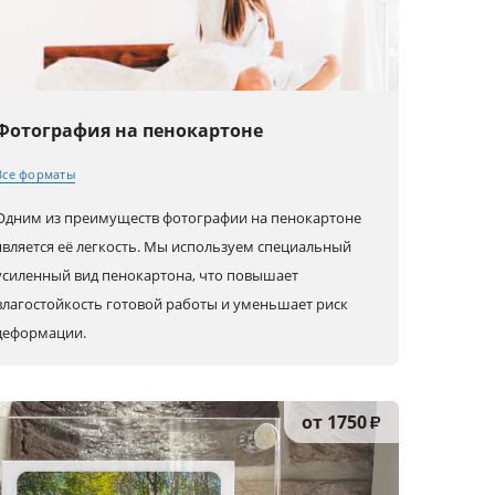
Фотография на пенокартоне
Все форматы
Одним из преимуществ фотографии на пенокартоне
30x20 (A4)
80x60 (A1)
80x80
является её легкость. Мы используем специальный
усиленный вид пенокартона, что повышает
влагостойкость готовой работы и уменьшает риск
40x30 (A3)
90x60
100x100
деформации.
45x30
100x70
60x30
от 1750
₽
50x40
120x80
90x30
60x40 (A2)
30x30
80x40