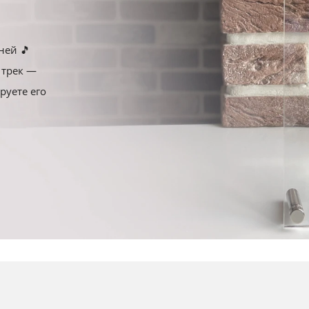
60x50
40x40
120x40
ней 🎵
 трек —
70x50
50x50
руете его
75x50
60x60