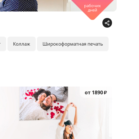
рабочих
дней
т
Коллаж
Широкоформатная печать
от 1890
₽