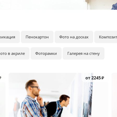
фикация
Пенокартон
Фото на досках
Компози
ото в акриле
Фоторамки
Галерея на стену
от 2245
₽
₽