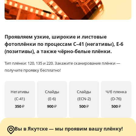
Услуги и сервис
Магазин
Проявляем узкие, широкие и листовые
фотоплёнки
по процессам C–41 (негативы), E-6
(позитивы), а также чёрно-белые плёнки.
Тип плёнки: 120, 135 и 220.
Закажите сканирование плёнки —
получите проявку бесплатно!
Негативы
Слайды
Слайды
Ч/б пленка
(C-41)
(E-6)
(ECN-2)
(D-76)
350
900
500
500
₽
₽
₽
₽
Вы в Якутске — мы проявим вашу плёнку!