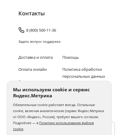
Контакты
8 (800) 500-11-36
Задать вопрос поддержке
Доставка и оплата
Помощь
Оплата онлайн
Политика обработки
персональных данных
Адреса салонов
Мы используем cookie и сервис
Блог
Яндекс.Метрика
© 1994–2026 Фотосфера.
Все права защищены
Обязательные cookie работают всегда. Остальные
cookie, включая аналитические (сервис Яндекс.Метрика
ПОЛУЧАЙТЕ БОНУСЫ В ПРИЛОЖЕНИИ «ФОТОСФЕРА»
от ООО «Яндекс», Россия), требуют вашего согласия.
Подробнее — в
Политике использования файлов
cookie
.