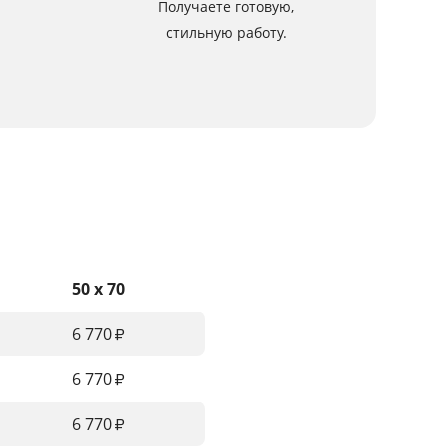
Получаете готовую,
стильную работу.
50 x 70
6 770
₽
6 770
₽
6 770
₽