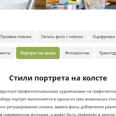
Проявка плёнки
Печать фото с плёнки
Оцифровка 
менты
Портрет на заказ
Фотомонтаж
Транспа
Стили портрета на холсте
вручную профессиональными художниками на графическом
бору портрет выполняется в одном из трёх возможных стил
но ретуширование снимка, замена фона, добавление разли
в современном антураже, а может быть перенесён в другую 