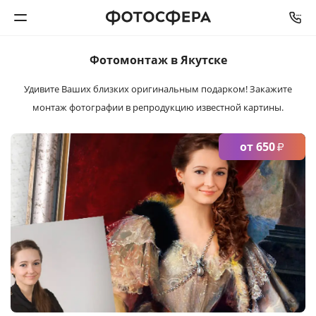
СРОК ИЗГОТОВЛЕНИЯ
ОТ
2
ДНЕЙ
Фотомонтаж в Якутске
Печать фото
Удивите Ваших близких оригинальным подарком!
Закажите
монтаж фотографии в репродукцию известной картины.
Фотокниги
Календари
от 650
₽
Интерьерная печать
Фотоподарки
Багетная мастерская
Полиграфия