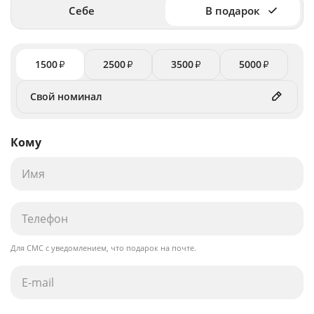
Себе
В подарок
1500
2500
3500
5000
₽
₽
₽
₽
Кому
Для СМС с уведомлением, что подарок на почте.