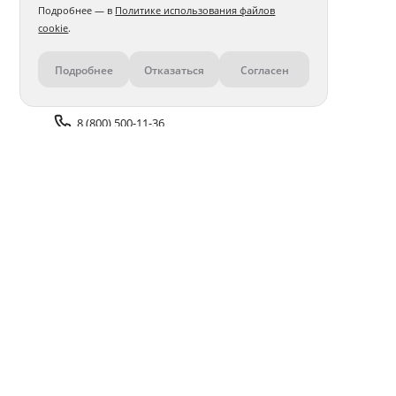
Подробнее — в
Политике использования файлов
cookie
.
Подробнее
Отказаться
Согласен
Контакты
8 (800) 500-11-36
Задать вопрос поддержке
Доставка и оплата
Помощь
Оплата онлайн
Политика обработки
персональных данных
Адреса салонов
Блог
ПОЛУЧАЙТЕ БОНУСЫ В ПРИЛОЖЕНИИ «ФОТОСФЕРА»