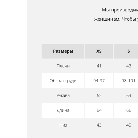
Мы производим 
женщинам. Чтобы у
Размеры
XS
S
Плечи
41
43
Обхват груди
94-97
98-101
Рукава
62
64
Длина
64
66
Низ
43
45