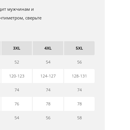
одит мужчинам и
нтиметром, сверьте
3XL
4XL
5XL
52
54
56
120-123
124-127
128-131
74
74
74
76
78
78
54
56
58