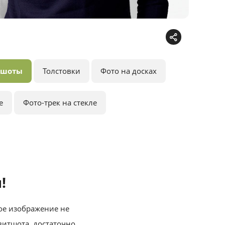
тшоты
Толстовки
Фото на досках
е
Фото-трек на стекле
!
ое изображение не
свитшота, достаточно