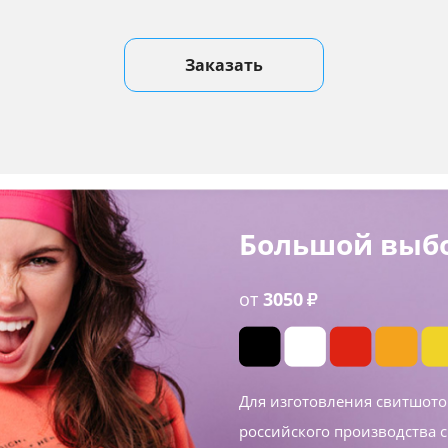
Заказать
Большой выбо
от
3050
₽
Для изготовления свитшот
российского производства с