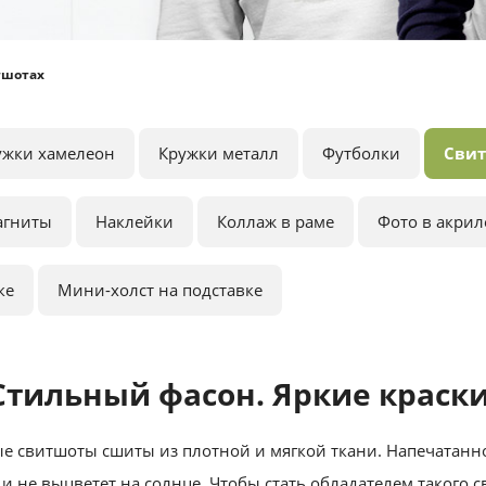
тшотах
ужки хамелеон
Кружки металл
Футболки
Сви
агниты
Наклейки
Коллаж в раме
Фото в акрил
ке
Мини-холст на подставке
Стильный фасон. Яркие краски
е свитшоты сшиты из плотной и мягкой ткани. Напечатанн
 и не выцветет на солнце. Чтобы стать обладателем такого 