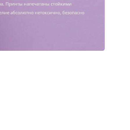
ра. Принты напечатаны стойкими
елие абсолютно нетоксично, безопасно