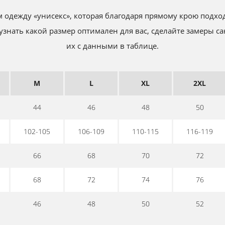
одежду «унисекс», которая благодаря прямому крою подх
знать какой размер оптимален для вас, сделайте замеры са
их с данными в таблице.
M
L
XL
2XL
44
46
48
50
102-105
106-109
110-115
116-119
66
68
70
72
68
72
74
76
46
48
50
52