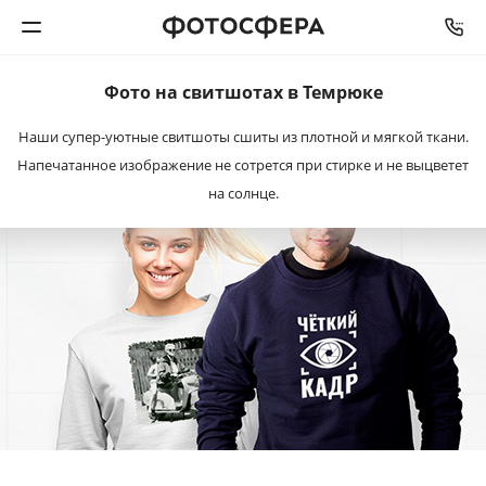
Фото на свитшотах в Темрюке
Печать фото
Наши супер-уютные свитшоты сшиты из плотной и мягкой ткани.
Напечатанное изображение не сотрется при стирке и не выцветет
Фотокниги
на солнце.
Календари
Интерьерная печать
Фотоподарки
Багетная мастерская
Полиграфия