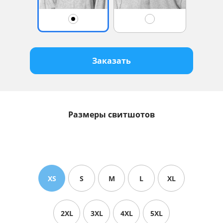
Заказать
Размеры свитшотов
XS
S
M
L
XL
2XL
3XL
4XL
5XL