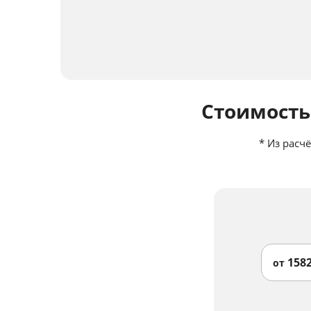
Стоимость
*
Из расчё
158
от