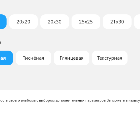
20x20
20x30
25x25
21х30
и
ая
Тиснёная
Глянцевая
Текстурная
мость своего альбома с выбором дополнительных параметров Вы можете в кальку