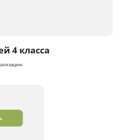
й 4 класса
нализации.
ь