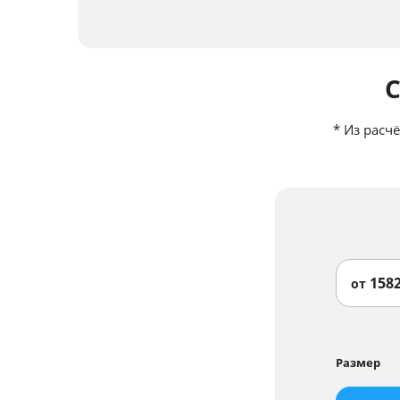
*
Из расчё
158
от
Размер