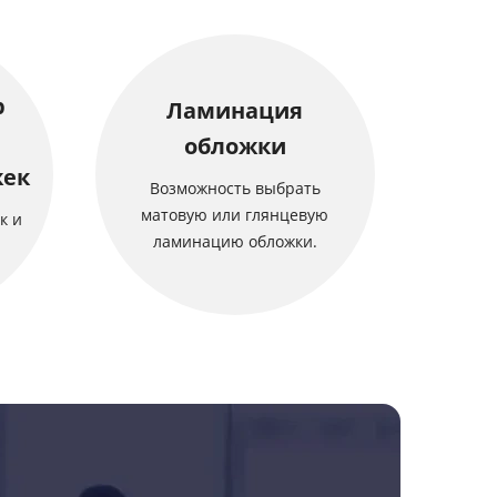
р
Ламинация
обложки
жек
Возможность выбрать
матовую или глянцевую
к и
ламинацию обложки.