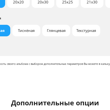
20x20
20x30
25x25
21х30
и
ая
Тиснёная
Глянцевая
Текстурная
мость своего альбома с выбором дополнительных параметров Вы можете в кальку
Дополнительные опции