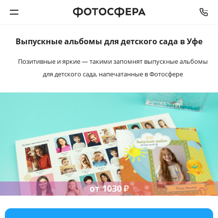
Выпускные альбомы
для детского сада в Уфе
Печать фото
Позитивные и яркие — такими запомнят
выпускные альбомы
для детского сада,
напечатанные в Фотосфере
Фотокниги
Календари
Интерьерная печать
Фотоподарки
Багетная мастерская
от
1030
₽
Полиграфия