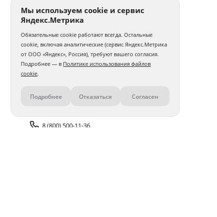
Мы используем cookie и сервис
Яндекс.Метрика
Обязательные cookie работают всегда. Остальные
cookie, включая аналитические (сервис Яндекс.Метрика
от ООО «Яндекс», Россия), требуют вашего согласия.
Подробнее — в
Политике использования файлов
cookie
.
Подробнее
Отказаться
Согласен
Контакты
8 (800) 500-11-36
Задать вопрос поддержке
Доставка и оплата
Помощь
Оплата онлайн
Политика обработки
персональных данных
Адреса салонов