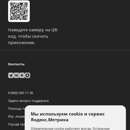
Наведите камеру на QR-
код, чтобы скачать
приложение.
Контакты
8 (800) 500-11-36
Задать вопрос поддержке
Помощь по дизайну:
связаться
Мы используем cookie и сервис
Юр. лицам и крупным заказчикам:
связаться
Яндекс.Метрика
Города предоставления услуг
Обязательные cookie работают всегда. Остальные