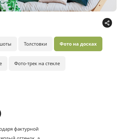
шоты
Толстовки
Фото на досках
е
Фото-трек на стекле
)
годаря фактурной
теплый оттенок, а