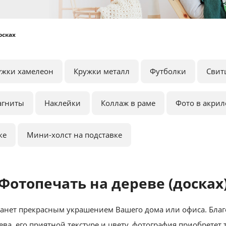
осках
ужки хамелеон
Кружки металл
Футболки
Свит
агниты
Наклейки
Коллаж в раме
Фото в акрил
ке
Мини-холст на подставке
Фотопечать на дереве (досках
танет прекрасным украшением Вашего дома или офиса. Бла
ва, его приятной текстуре и цвету, фотография приобретет 