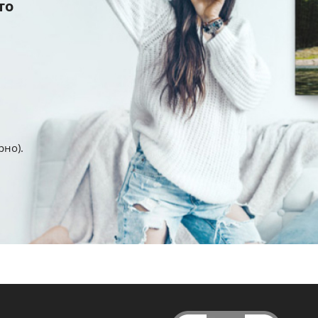
то
рно).