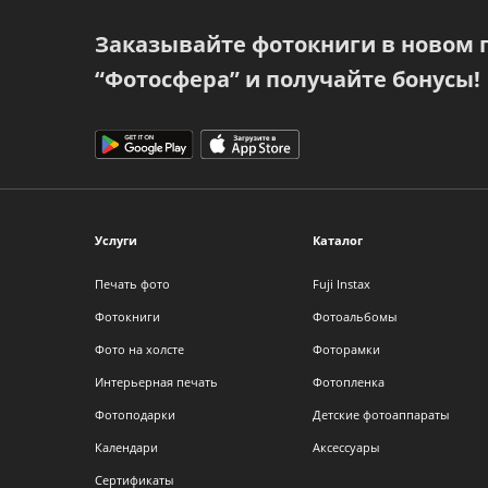
Заказывайте фотокниги в новом
“Фотосфера” и получайте бонусы!
Услуги
Каталог
Печать фото
Fuji Instax
Фотокниги
Фотоальбомы
Фото на холсте
Фоторамки
Интерьерная печать
Фотопленка
Фотоподарки
Детские фотоаппараты
Календари
Аксессуары
Сертификаты