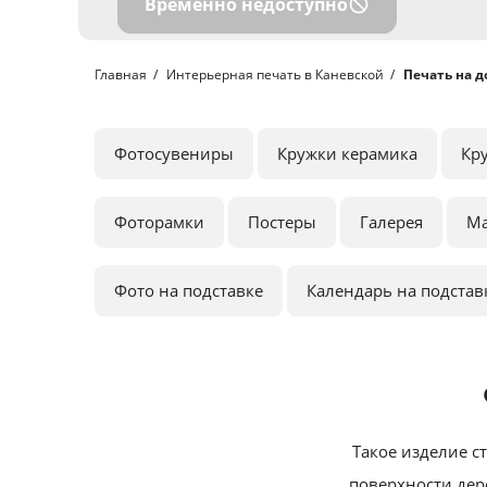
Временно недоступно
Главная
Интерьерная печать в Каневской
Печать на д
Фотосувениры
Кружки керамика
Кр
Фоторамки
Постеры
Галерея
М
Фото на подставке
Календарь на подстав
Такое изделие с
поверхности дере