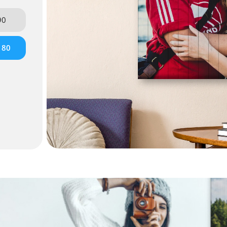
90
180