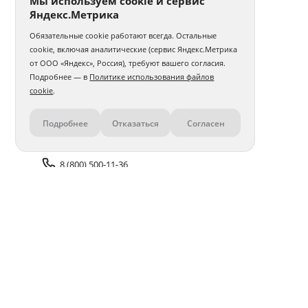
Мы используем cookie и сервис
Яндекс.Метрика
Обязательные cookie работают всегда. Остальные
cookie, включая аналитические (сервис Яндекс.Метрика
от ООО «Яндекс», Россия), требуют вашего согласия.
Подробнее — в
Политике использования файлов
cookie
.
Подробнее
Отказаться
Согласен
Контакты
8 (800) 500-11-36
Задать вопрос поддержке
Доставка и оплата
Помощь
Оплата онлайн
Политика обработки
персональных данных
Адреса салонов