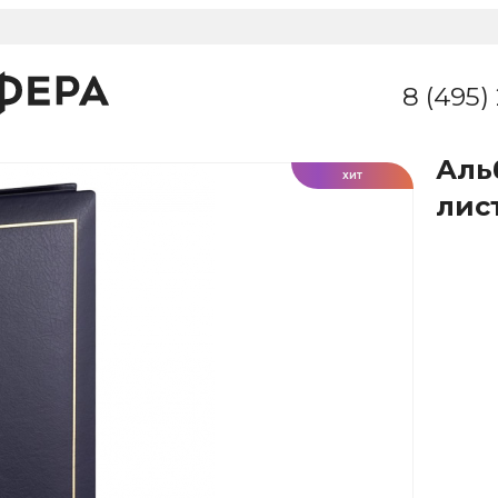
8 (495)
Аль
ХИТ
лис