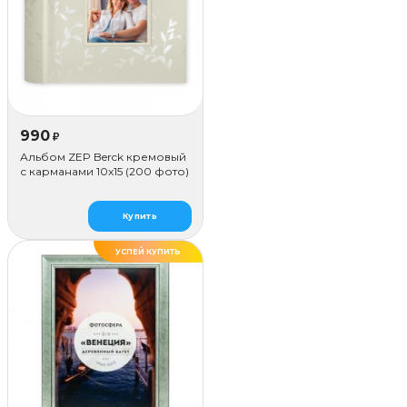
990
₽
Альбом ZEP Berck кремовый
с карманами 10x15 (200 фото)
Купить
УСПЕЙ КУПИТЬ
ДЕЛАЕМ САМИ