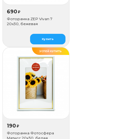
690
₽
Фоторамка ZEP Vivan 7
20x30, бежевая
Купить
УСПЕЙ КУПИТЬ
ДЕЛАЕМ САМИ
190
₽
Фоторамка Фотосфера
Матисс 20x30, белая