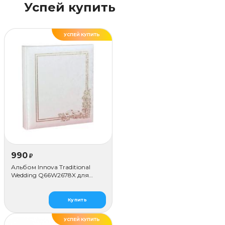
Успей купить
УСПЕЙ КУПИТЬ
990
₽
Альбом Innova Traditional
Wedding Q66W2678X для
наклеивания (80 стр.)
Купить
УСПЕЙ КУПИТЬ
ДЕЛАЕМ САМИ