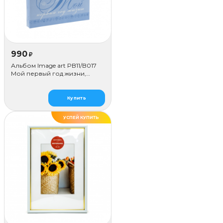
990
₽
Альбом Image art PB11/B017
Мой первый год жизни,
голубой
Купить
УСПЕЙ КУПИТЬ
ДЕЛАЕМ САМИ