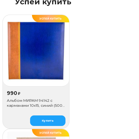
Успей купить
фотоколлаж и подходит для оформления семейных,
интерьерных или travel-снимков в доме или офисе.
УСПЕЙ КУПИТЬ
990
₽
Альбом МИРАМ 94142 с
карманами 10x15, синий (500
фото)
Купить
УСПЕЙ КУПИТЬ