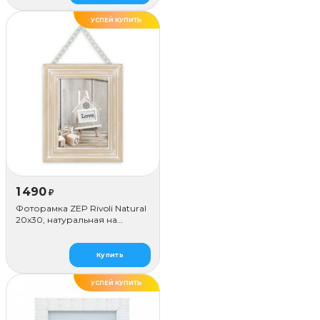
УСПЕЙ КУПИТЬ
ХИТ
1 490
₽
Фоторамка ZEP Rivoli Natural
20x30, натуральная на
цепочке
Купить
УСПЕЙ КУПИТЬ