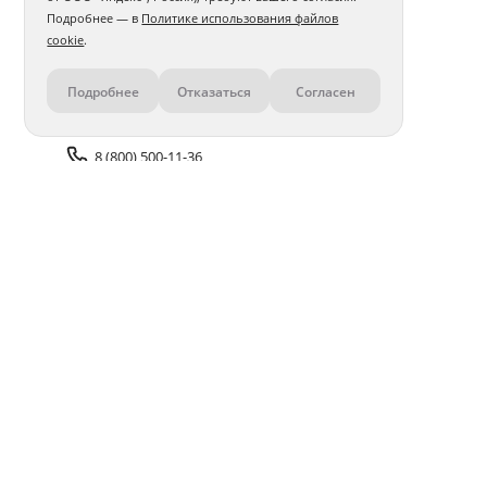
Подробнее — в
Политике использования файлов
cookie
.
Подробнее
Отказаться
Согласен
Контакты
8 (800) 500-11-36
Задать вопрос поддержке
Доставка и оплата
Помощь
Оплата онлайн
Политика обработки
персональных данных
Адреса салонов
Блог
ПОЛУЧАЙТЕ БОНУСЫ В ПРИЛОЖЕНИИ «ФОТОСФЕРА»