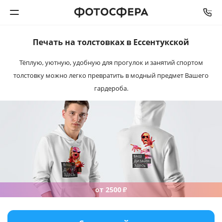
Печать на толстовках
в Ессентукской
Печать фото
Тёплую, уютную, удобную для прогулок и занятий спортом
толстовку можно легко превратить в модный предмет Вашего
Фотокниги
гардероба.
Календари
Интерьерная печать
Фотоподарки
Багетная мастерская
от 2500
₽
Полиграфия