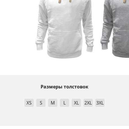
Размеры толстовок
XS
S
M
L
XL
2XL
3XL