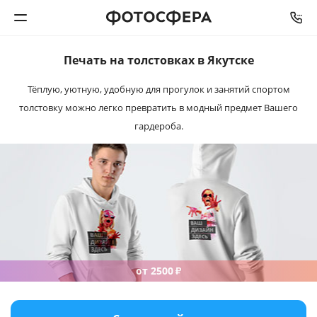
Печать на толстовках
в Якутске
Печать фото
Тёплую, уютную, удобную для прогулок и занятий спортом
толстовку можно легко превратить в модный предмет Вашего
Фотокниги
гардероба.
Календари
Интерьерная печать
Фотоподарки
Багетная мастерская
от 2500
₽
Полиграфия