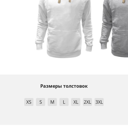
Размеры толстовок
XS
S
M
L
XL
2XL
3XL