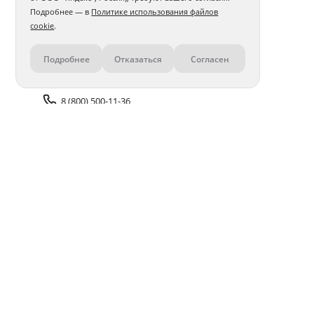
Подробнее — в
Политике использования файлов
cookie
.
Подробнее
Отказаться
Согласен
Контакты
8 (800) 500-11-36
Задать вопрос поддержке
Доставка и оплата
Помощь
Оплата онлайн
Политика обработки
персональных данных
Адреса салонов
Блог
ПОЛУЧАЙТЕ БОНУСЫ В ПРИЛОЖЕНИИ «ФОТОСФЕРА»