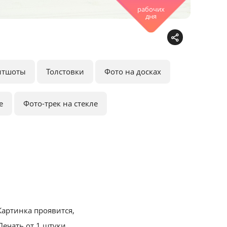
рабочих
дня
итшоты
Толстовки
Фото на досках
е
Фото-трек на стекле
артинка проявится,
ечать от 1 штуки.