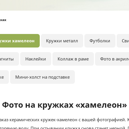
жках
ужки хамелеон
Кружки металл
Футболки
Св
агниты
Наклейки
Коллаж в раме
Фото в акрил
ке
Мини-холст на подставке
Фото на кружках «хамелеон»
каз керамических кружек-хамелеон с вашей фотографией. К
 горячую воду. При остывании кружка снова станет черной. П