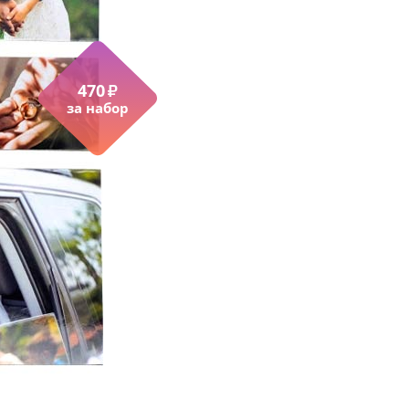
470
₽
за набор