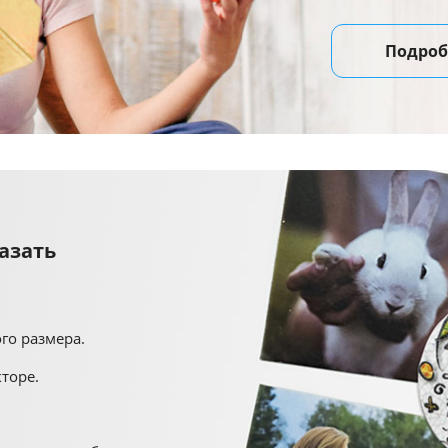
Подроб
азать
го размера.
торе.