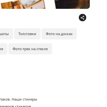
шоты
Толстовки
Фото на досках
ле
Фото-трек на стекле
рпаков. Наши стикеры
азмеров стикеров,