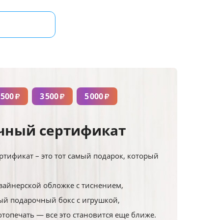
 500
3 500
5 000
₽
₽
₽
чный сертификат
тификат – это тот самый подарок, который
зайнерской обложке с тиснением,
й подарочный бокс с игрушкой,
отопечать — все это становится еще ближе.