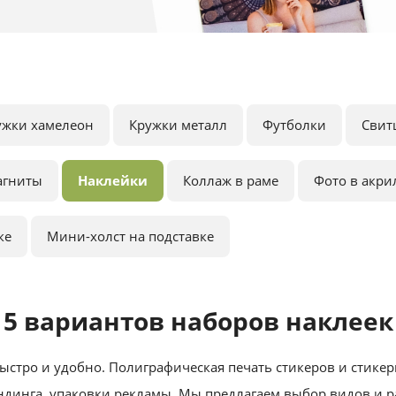
ужки хамелеон
Кружки металл
Футболки
Свит
агниты
Наклейки
Коллаж в раме
Фото в акри
ке
Мини-холст на подставке
5 вариантов наборов наклеек
ыстро и удобно. Полиграфическая печать стикеров и стике
ндинга, упаковки рекламы. Мы предлагаем выбор видов и р