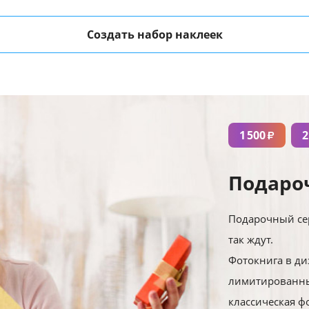
Создать набор наклеек
1 500
2
₽
Подаро
Подарочный сер
так ждут.
Фотокнига в ди
лимитированны
классическая ф