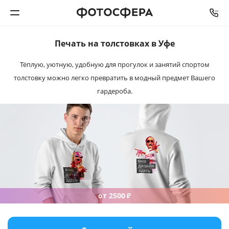
Печать на толстовках
в Уфе
Печать фото
Тёплую, уютную, удобную для прогулок и занятий спортом
толстовку можно легко превратить в модный предмет Вашего
Фотокниги
гардероба.
Календари
Интерьерная печать
Фотоподарки
Багетная мастерская
от 2500
₽
Полиграфия