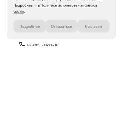
Подробнее — в
Политике использования файлов
cookie
.
Подробнее
Отказаться
Согласен
Контакты
8 (800) 500-11-36
Задать вопрос поддержке
Доставка и оплата
Помощь
Оплата онлайн
Политика обработки
персональных данных
Адреса салонов
Блог
ПОЛУЧАЙТЕ БОНУСЫ В ПРИЛОЖЕНИИ «ФОТОСФЕРА»