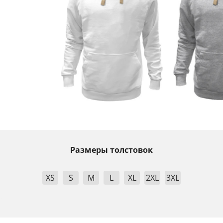
Размеры толстовок
XS
S
M
L
XL
2XL
3XL