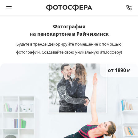
СРОК ИЗГОТОВЛЕНИЯ
ОТ
3
ДО
5
ДНЕЙ
Фотография
Печать фото
на пенокартоне в Райчихинск
Будьте в тренде! Декорируйте помещение с помощью
Фотокниги
фотографий. Создавайте свою уникальную атмосферу!
Календари
от 1890
₽
Интерьерная печать
Фотоподарки
Багетная мастерская
Полиграфия