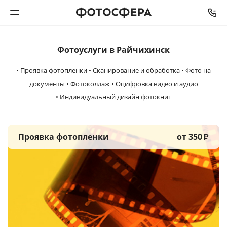
Фотоуслуги в Райчихинск
Печать фото
• Проявка фотопленки • Сканирование и обработка • Фото на
Фотокниги
документы • Фотоколлаж • Оцифровка видео и аудио
• Индивидуальный дизайн фотокниг
Календари
Интерьерная печать
Проявка фотопленки
от 350
₽
Фотоподарки
Багетная мастерская
Полиграфия