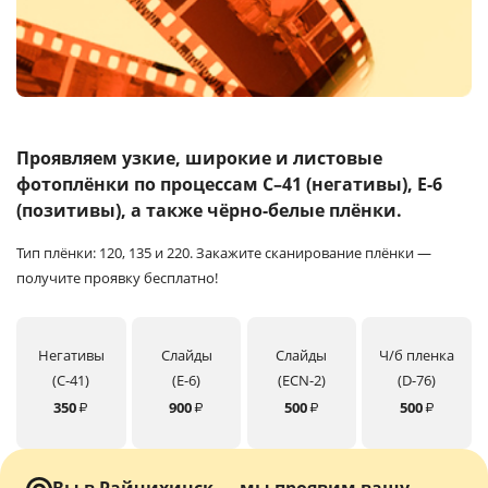
Услуги и сервис
Магазин
Проявляем узкие, широкие и листовые
фотоплёнки
по процессам C–41 (негативы), E-6
(позитивы), а также чёрно-белые плёнки.
Тип плёнки: 120, 135 и 220.
Закажите сканирование плёнки —
получите проявку бесплатно!
Негативы
Слайды
Слайды
Ч/б пленка
(C-41)
(E-6)
(ECN-2)
(D-76)
350
900
500
500
₽
₽
₽
₽