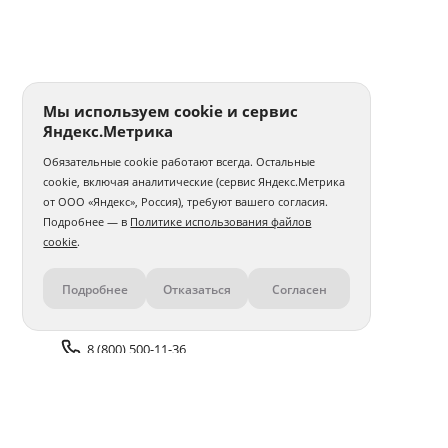
Мы используем cookie и сервис
Яндекс.Метрика
Обязательные cookie работают всегда. Остальные
cookie, включая аналитические (сервис Яндекс.Метрика
от ООО «Яндекс», Россия), требуют вашего согласия.
Подробнее — в
Политике использования файлов
cookie
.
Подробнее
Отказаться
Согласен
Контакты
8 (800) 500-11-36
Задать вопрос поддержке
Доставка и оплата
Помощь