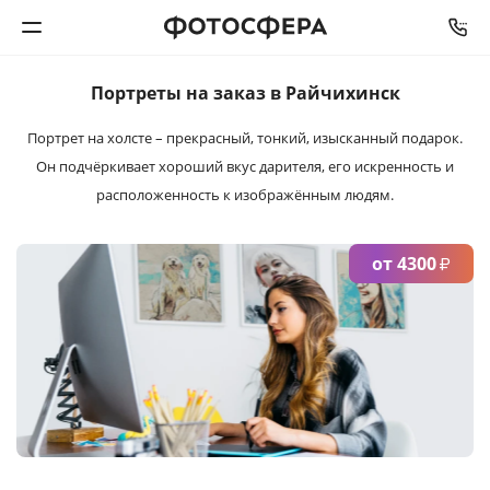
Портреты на заказ
в Райчихинск
Печать фото
Портрет на холсте – прекрасный, тонкий, изысканный подарок.
Он подчёркивает хороший вкус дарителя, его искренность и
Фотокниги
расположенность к изображённым людям.
Календари
от 4300
₽
Интерьерная печать
Фотоподарки
Багетная мастерская
Полиграфия