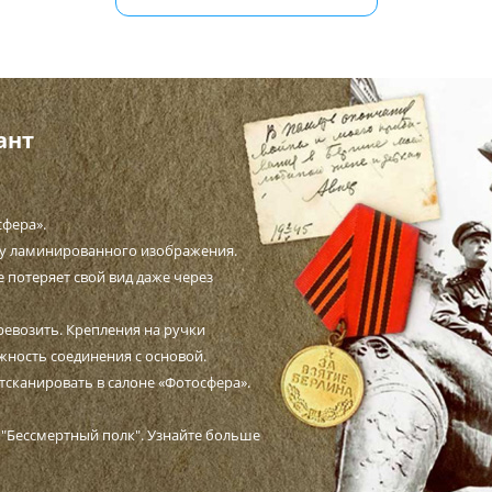
ант
сфера».
ву ламинированного изображения.
е потеряет свой вид даже через
ревозить. Крепления на ручки
жность соединения с основой.
отсканировать в салоне «Фотосфера».
Бессмертный полк". Узнайте больше