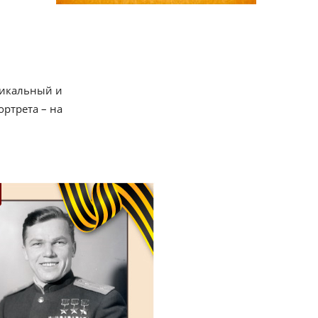
тикальный и
ртрета – на