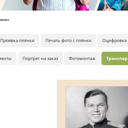
полк»
Проявка плёнки
Печать фото с плёнки
Оцифровка 
менты
Портрет на заказ
Фотомонтаж
Транспар