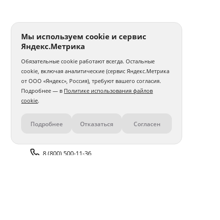
Мы используем cookie и сервис
Яндекс.Метрика
Обязательные cookie работают всегда. Остальные
cookie, включая аналитические (сервис Яндекс.Метрика
от ООО «Яндекс», Россия), требуют вашего согласия.
Подробнее — в
Политике использования файлов
cookie
.
Подробнее
Отказаться
Согласен
Контакты
8 (800) 500-11-36
Задать вопрос поддержке
Доставка и оплата
Помощь
Оплата онлайн
Политика обработки