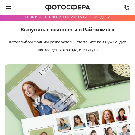
СРОК ИЗГОТОВЛЕНИЯ
ОТ
2
ДО
5
РАБОЧИХ ДНЕЙ
Выпускные планшеты в Райчихинск
Печать фото
Фотоальбом с одним разворотом – это то, что вам нужно!
Для
Фотокниги
школы, детского сада, института.
Календари
Интерьерная печать
Фотоподарки
Багетная мастерская
Полиграфия