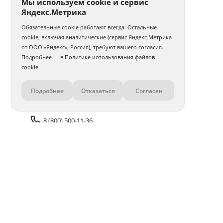
Мы используем cookie и сервис
Яндекс.Метрика
Обязательные cookie работают всегда. Остальные
cookie, включая аналитические (сервис Яндекс.Метрика
от ООО «Яндекс», Россия), требуют вашего согласия.
Подробнее — в
Политике использования файлов
cookie
.
Подробнее
Отказаться
Согласен
Контакты
8 (800) 500-11-36
Задать вопрос поддержке
Доставка и оплата
Помощь
Оплата онлайн
Политика обработки
персональных данных
Адреса салонов