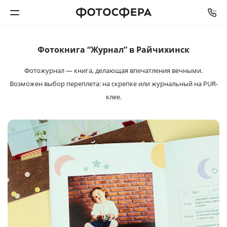
Фотокнига “Журнал” в Райчихинск
Печать фото
Фотожурнал — книга, делающая впечатления
вечными.
Фотокниги
Возможен выбор переплета: на
скрепке или журнальный на PUR-
клее.
Календари
Интерьерная печать
Фотоподарки
Багетная мастерская
Полиграфия