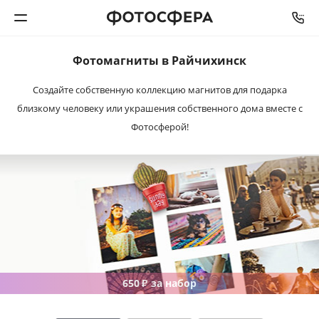
Фотомагниты в Райчихинск
Печать фото
Создайте собственную коллекцию магнитов для подарка
близкому человеку или украшения собственного дома вместе с
Фотокниги
Фотосферой!
Календари
Интерьерная печать
Фотоподарки
Багетная мастерская
650
за набор
₽
Полиграфия