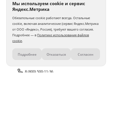
Мы используем cookie и сервис
Яндекс.Метрика
Обязательные cookie работают всегда. Остальные
cookie, включая аналитические (сервис Яндекс.Метрика
от ООО «Яндекс», Россия), требуют вашего согласия.
Подробнее — в
Политике использования файлов
cookie
.
Подробнее
Отказаться
Согласен
Контакты
8 (800) 500-11-36
Задать вопрос поддержке
Доставка и оплата
Помощь
Оплата онлайн
Политика обработки
персональных данных
Адреса салонов