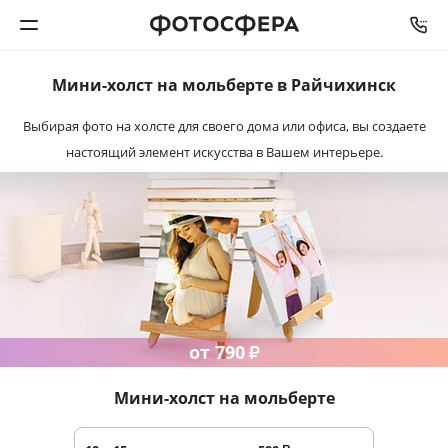
Мини-холст
на мольберте в Райчихинск
Печать фото
Выбирая фото на холсте для своего дома или офиса, вы создаете
настоящий элемент искусства
в Вашем интерьере.
Фотокниги
Календари
Интерьерная печать
Фотоподарки
от 790
₽
Багетная мастерская
Мини-холст на мольберте
Полиграфия