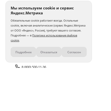
Мы используем cookie и сервис
Яндекс.Метрика
Обязательные cookie работают всегда. Остальные
cookie, включая аналитические (сервис Яндекс.Метрика
от ООО «Яндекс», Россия), требуют вашего согласия.
Подробнее — в
Политике использования файлов
cookie
.
Подробнее
Отказаться
Согласен
Контакты
8 (800) 500-11-36
Задать вопрос поддержке
Доставка и оплата
Помощь
Оплата онлайн
Политика обработки
персональных данных
Адреса салонов